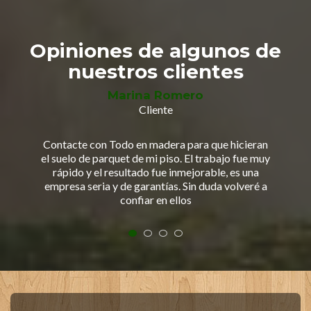
La empresa 'Todo en Madera' me construyó e
instaló una caseta para el jardín; después de pasar
Opiniones de algunos de
el invierno y las inclemencias del tiempo, la
nuestros clientes
madera sigue como nueva, hicieron un gran
trabajo
Marina Romero
Cliente
Contacte con Todo en madera para que hicieran
el suelo de parquet de mi piso. El trabajo fue muy
rápido y el resultado fue inmejorable, es una
empresa seria y de garantías. Sin duda volveré a
confiar en ellos
Juan José García
Cliente
Necesitaba una pérgola para el jardín de mi
chalet, después de buscar muchas empresas me
decidí por 'Todo en Madera'por sus buenas
referencias. Es una empresa que de verdad