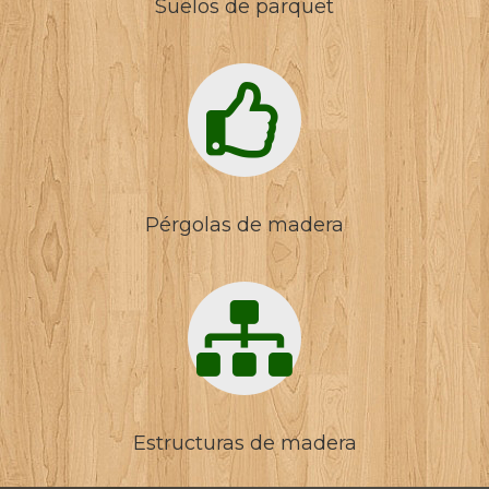
Suelos de parquet
Pérgolas de madera
Estructuras de madera
Rubén Márquez
Cliente