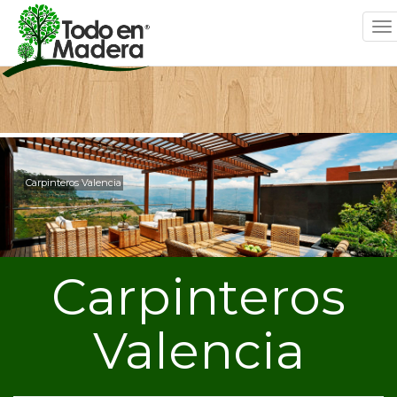
To
na
Carpinteros Valencia
Carpinteros
Valencia