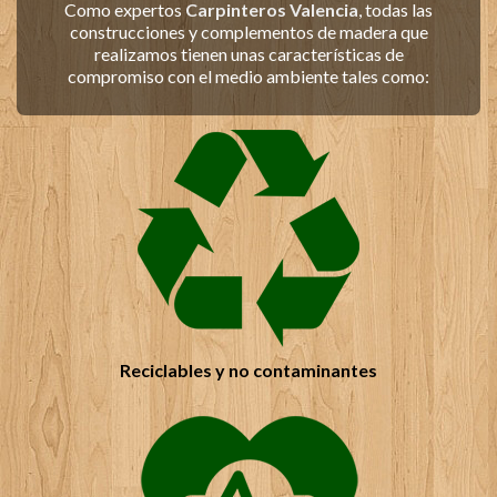
Como expertos
Carpinteros Valencia
, todas las
recomiendo a todo el mundo
construcciones y complementos de madera que
Alberto Jiménez
realizamos tienen unas características de
Cliente
compromiso con el medio ambiente tales como:
Busqué por toda la Comunidad Valenciana unos
carpinteros Valencia fabricantes de casas de
madera que me dieran garantías, cuando dejé mi
proyecto en manos de 'Todo en Madera', sabía
que podía estar tranquilo
Rubén Márquez
Cliente
La empresa 'Todo en Madera' me construyó e
instaló una caseta para el jardín; después de pasar
el invierno y las inclemencias del tiempo, la
madera sigue como nueva, hicieron un gran
Reciclables y no contaminantes
trabajo
Marina Romero
Cliente
Contacte con Todo en madera para que hicieran