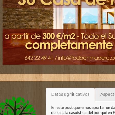
Datos significativos
Aspect
En este post queremos aportar un dat
de luz a la casuística del por qué en