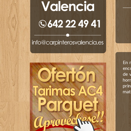
En 
enco
de v
hor
prin
mat