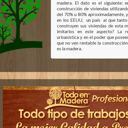
madera. El dato es el siguiente: 
construcción de viviendas utiliza
del 70% u 80% aproximadamente, y 
en los EEUU, un país al que tanto
construyen sus viviendas de esta 
imitarlos en este aspecto? La r
urbanística y en el poder que posee
que no ven rentable la construcció
es la madera.