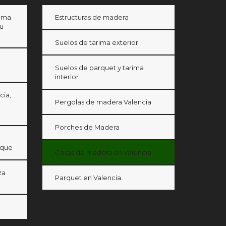
rima
Estructuras de madera
tu
Suelos de tarima exterior
Suelos de parquet y tarima
interior
cia,
Pergolas de madera Valencia
Porches de Madera
rque
Casas de madera en Valencia
za
Parquet en Valencia