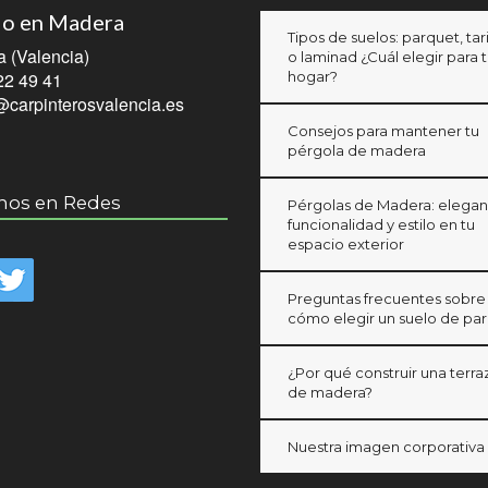
o en Madera
Tipos de suelos: parquet, ta
 (Valencia)
o laminad ¿Cuál elegir para 
2 49 41
hogar?
@carpinterosvalencia.es
Consejos para mantener tu
pérgola de madera
nos en Redes
Pérgolas de Madera: elegan
funcionalidad y estilo en tu
espacio exterior
Preguntas frecuentes sobre
cómo elegir un suelo de pa
¿Por qué construir una terra
de madera?
Nuestra imagen corporativa