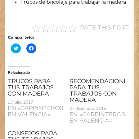
Trucos de bricolaje para trabajar la madera
RATE THIS POST
Compártelo:
HAZ
HAZ
CLIC
CLIC
PARA
PARA
COMPARTIR
COMPARTIR
EN
EN
Relacionado
TWITTER
FACEBOOK
TRUCOS PARA
RECOMENDACIONES
(SE
(SE
TUS TRABAJOS
PARA TUS
ABRE
ABRE
CON MADERA
TRABAJOS CON
EN
EN
MADERA
UNA
UNA
13 julio, 2017
VENTANA
VENTANA
EN «CARPINTEROS
27 diciembre, 2016
NUEVA)
NUEVA)
EN VALENCIA»
EN «CARPINTEROS
EN VALENCIA»
CONSEJOS PARA