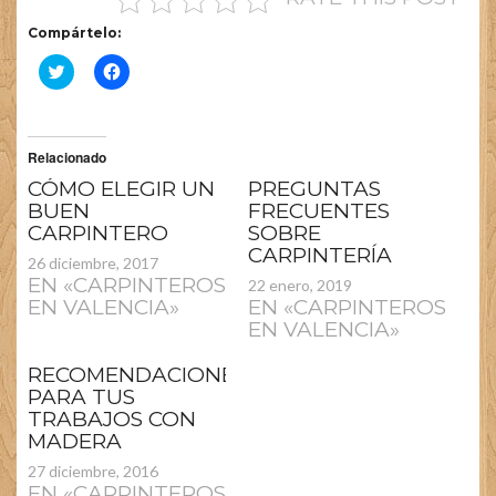
Compártelo:
HAZ
HAZ
CLIC
CLIC
PARA
PARA
COMPARTIR
COMPARTIR
EN
EN
Relacionado
TWITTER
FACEBOOK
CÓMO ELEGIR UN
PREGUNTAS
(SE
(SE
BUEN
FRECUENTES
ABRE
ABRE
CARPINTERO
SOBRE
EN
EN
CARPINTERÍA
UNA
UNA
26 diciembre, 2017
VENTANA
VENTANA
EN «CARPINTEROS
22 enero, 2019
NUEVA)
NUEVA)
EN VALENCIA»
EN «CARPINTEROS
EN VALENCIA»
RECOMENDACIONES
PARA TUS
TRABAJOS CON
MADERA
27 diciembre, 2016
EN «CARPINTEROS